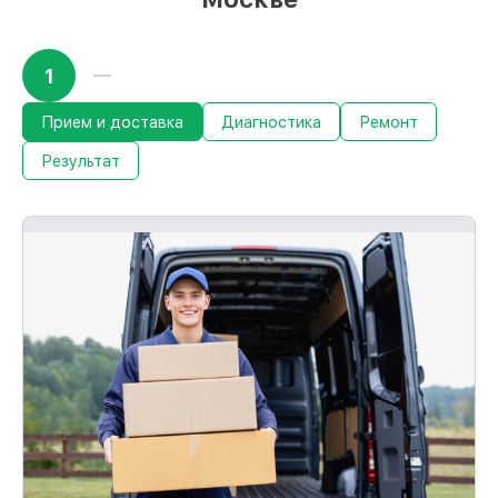
восстановление.
Срок гарантии до 36 месяцев на починку
устройств
При наличии гарантийного талона и
1
чека, мы проведём повторную починку
устройства бесплатно и без ожидания.
Прием и доставка
Диагностика
Ремонт
Результат