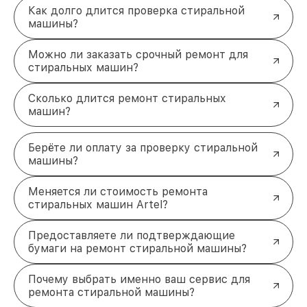
обсуждается заранее, без скрытых доплат.
Как долго длится проверка стиральной
Чистый результат: доверьте
машины?
ремонт профессионалам
Можно ли заказать срочный ремонт для
Работа техники зависит от множества факторов, и
стиральных машин?
только опытный специалист способен учесть все
нюансы. Мы обеспечим качественное
восстановление
стиральной машины artel
, чтобы
Сколько длится ремонт стиральных
она снова радовала своей надёжностью. Оставьте
машин?
заявку по телефону +7 (495) 152-68-30 или
приезжайте по адресу улица Сущёвский Вал, 5с1
Берёте ли оплату за проверку стиральной
для консультации и ремонта!
машины?
Меняется ли стоимость ремонта
стиральных машин Artel?
Предоставляете ли подтверждающие
бумаги на ремонт стиральной машины?
Почему выбрать именно ваш сервис для
ремонта стиральной машины?