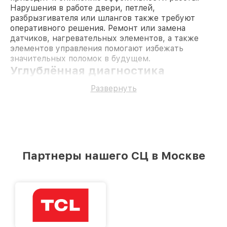
Нарушения в работе двери, петлей,
разбрызгивателя или шлангов также требуют
оперативного решения. Ремонт или замена
датчиков, нагревательных элементов, а также
элементов управления помогают избежать
значительных поломок в будущем.
Углублённая диагностика
стиральных машин artel
Развернуть
Устранение неисправностей начинается с точного
определения источника проблемы. Специалисты
проводят работы с использованием
профессионального оборудования, что позволяет
выявить скрытые дефекты. Точная
диагностика
позволяет минимизировать затраты времени и
Партнеры нашего СЦ в Москве
средств, ведь устраняется только то, что
действительно требует внимания.
Ключевые неисправности
стиральных машин artel
Проблемы с подачей или сливом воды. Это
может быть вызвано засорами в фильтрах или
повреждениями шлангов.