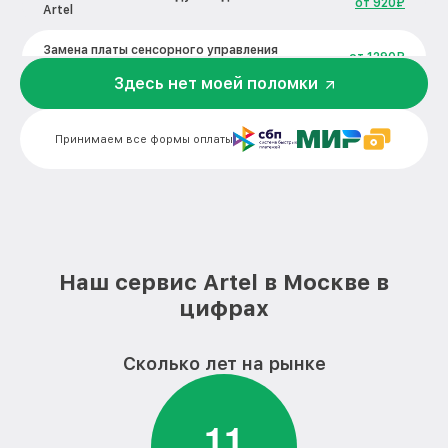
от 920₽
Artel
Замена платы сенсорного управления
от 1290₽
вытяжки Artel
Здесь нет моей поломки
Ремонт электропроводки вытяжки Artel
от 550₽
Принимаем все формы оплаты
Ремонт двигателя вытяжки Artel
от 1790₽
Корпусный ремонт (замена резинок,
от 550₽
креплений, кнопок) вытяжки Artel
Ремонт платы управления
от 1990₽
(восстановление) вытяжки Artel
Наш сервис Artel в Москве в
Замена двигателя вытяжки Artel
от 1990₽
цифрах
Сколько лет на рынке
1
1