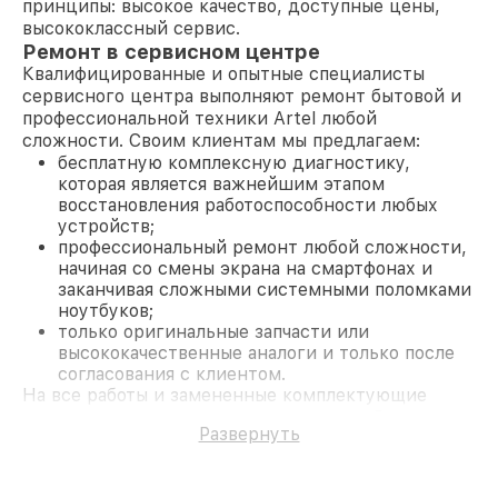
принципы: высокое качество, доступные цены,
высококлассный сервис.
Ремонт в сервисном центре
Квалифицированные и опытные специалисты
сервисного центра выполняют ремонт бытовой и
профессиональной техники Artel любой
сложности. Своим клиентам мы предлагаем:
бесплатную комплексную диагностику,
которая является важнейшим этапом
восстановления работоспособности любых
устройств;
профессиональный ремонт любой сложности,
начиная со смены экрана на смартфонах и
заканчивая сложными системными поломками
ноутбуков;
только оригинальные запчасти или
высококачественные аналоги и только после
согласования с клиентом.
На все работы и замененные комплектующие
предоставляется длительная гарантия. В случае
Развернуть
поломки по условиям гарантии, мы бесплатно
исправим ситуацию.
Наши преимущества